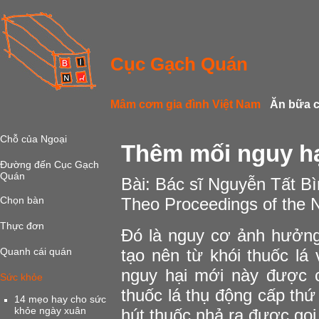
Cục Gạch Quán
Mâm cơm gia đình Việt Nam
Ăn bữa 
Chỗ của Ngoại
Thêm mối nguy hạ
Đường đến Cục Gạch
Quán
Bài: Bác sĩ Nguyễn Tất B
Chọn bàn
Theo Proceedings of the 
Thực đơn
Đó là nguy cơ ảnh hưởn
Quanh cái quán
tạo nên từ khói thuốc lá
nguy hại mới này được c
Sức khỏe
thuốc lá thụ động cấp thứ 
14 mẹo hay cho sức
khỏe ngày xuân
hút thuốc nhả ra được gọi 