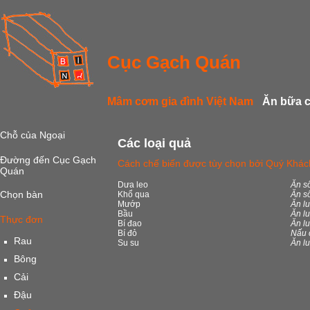
Cục Gạch Quán
Mâm cơm gia đình Việt Nam
Ăn bữa 
Chỗ của Ngoại
Các loại quả
Đường đến Cục Gạch
Cách chế biến được tùy chọn bởi Quý Khác
Quán
Dưa leo
Ăn s
Chọn bàn
Khổ qua
Ăn số
Mướp
Ăn lu
Bầu
Ăn lu
Thực đơn
Bí đao
Ăn l
Bí đỏ
Nấu 
Rau
Su su
Ăn lu
Bông
Cải
Đậu