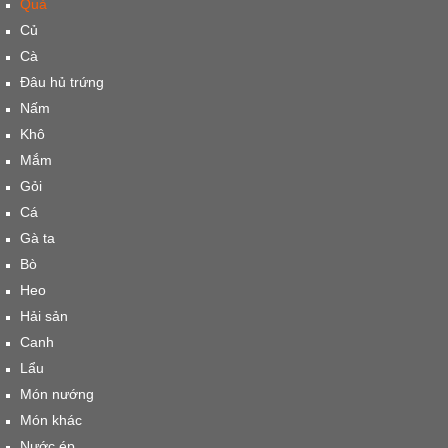
Quả
Củ
Cà
Đâu hủ trứng
Nấm
Khô
Mắm
Gỏi
Cá
Gà ta
Bò
Heo
Hải sản
Canh
Lẩu
Món nướng
Món khác
Nước ép